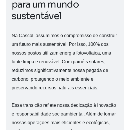
p
a
r
a
u
m
m
u
n
d
o
s
u
s
t
e
n
t
á
v
e
l
Na Cascol, assumimos o compromisso de construir
um futuro mais sustentável. Por isso, 100% dos
nossos postos utilizam energia fotovoltaica, uma
fonte limpa e renovável. Com painéis solares,
reduzimos significativamente nossa pegada de
carbono, protegendo o meio ambiente e
preservando recursos naturais essenciais.
Essa transição reflete nossa dedicação à inovação
e responsabilidade socioambiental. Além de tornar
nossas operações mais eficientes e ecológicas,