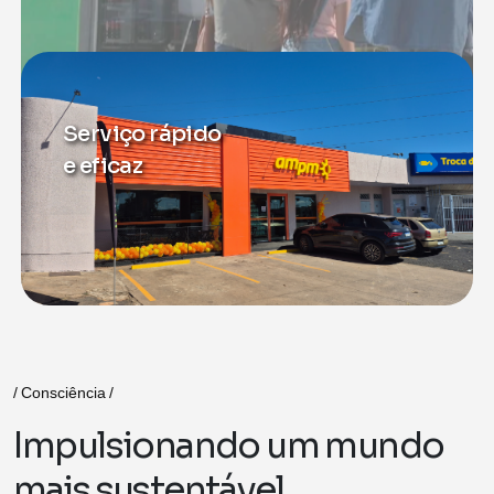
Serviço rápido
e eficaz
Consciência
I
m
p
u
l
s
i
o
n
a
n
d
o
u
m
m
u
n
d
o
m
a
i
s
s
u
s
t
e
n
t
á
v
e
l