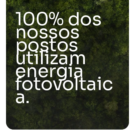
100% dos
nossos
postos
utilizam
energia
fotovoltaic
a.