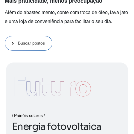
Mais praticidade, menos preocupação
Além do abastecimento, conte com troca de óleo, lava jato
e uma loja de conveniência para facilitar o seu dia.
Buscar postos
Futuro
Painéis solares
E
n
e
r
g
i
a
f
o
t
o
v
o
l
t
a
i
c
a