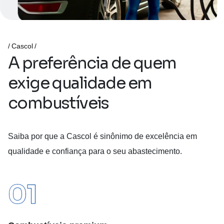
Cascol
A
p
r
e
f
e
r
ê
n
c
i
a
d
e
q
u
e
m
e
x
i
g
e
q
u
a
l
i
d
a
d
e
e
m
c
o
m
b
u
s
t
í
v
e
i
s
Saiba por que a Cascol é sinônimo de excelência em
qualidade e confiança para o seu abastecimento.
01