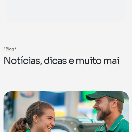
Blog
N
o
t
í
c
i
a
s
,
d
i
c
a
s
e
m
u
i
t
o
m
a
i
s
p
a
r
a
v
o
c
ê
!