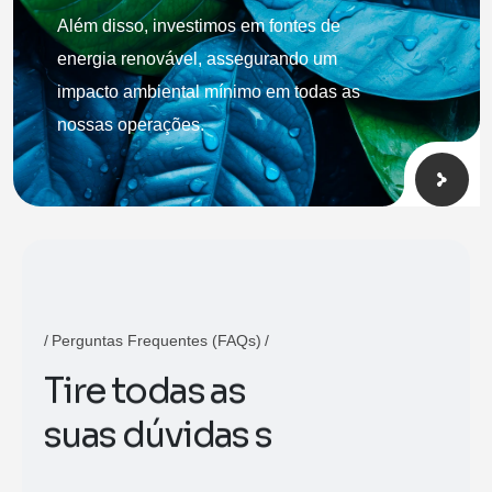
Além disso, investimos em fontes de
energia renovável, assegurando um
impacto ambiental mínimo em todas as
nossas operações.
Perguntas Frequentes (FAQs)
T
i
r
e
t
o
d
a
s
a
s
s
u
a
s
d
ú
v
i
d
a
s
s
o
b
r
e
a
C
a
s
c
o
l