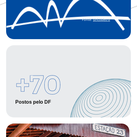
Fonte:
sincopetro
+
70
Postos pelo DF