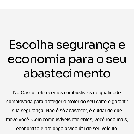
E
s
c
o
l
h
a
s
e
g
u
r
a
n
ç
a
e
e
c
o
n
o
m
i
a
p
a
r
a
o
s
e
u
a
b
a
s
t
e
c
i
m
e
n
t
o
Na Cascol, oferecemos combustíveis de qualidade
comprovada para proteger o motor do seu carro e garantir
sua segurança. Não é só abastecer, é cuidar do que
move você. Com combustíveis eficientes, você roda mais,
economiza e prolonga a vida útil do seu veículo.