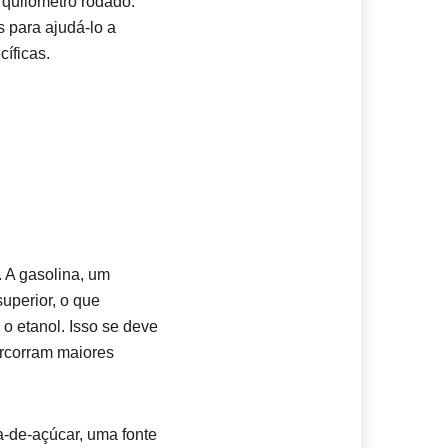
 quilômetro rodado.
 para ajudá-lo a
íficas.
. A gasolina, um
uperior, o que
o etanol. Isso se deve
ercorram maiores
a-de-açúcar, uma fonte