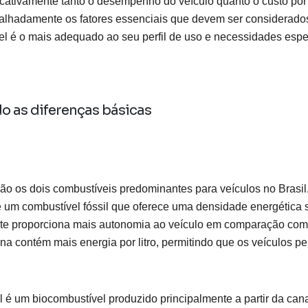
icativamente tanto o desempenho do veículo quanto o custo por
etalhadamente os fatores essenciais que devem ser considerados
el é o mais adequado ao seu perfil de uso e necessidades espec
 as diferenças básicas
são os dois combustíveis predominantes para veículos no Brasil
é um combustível fóssil que oferece uma densidade energética s
nte proporciona mais autonomia ao veículo em comparação com 
ina contém mais energia por litro, permitindo que os veículos p
ol é um biocombustível produzido principalmente a partir da can