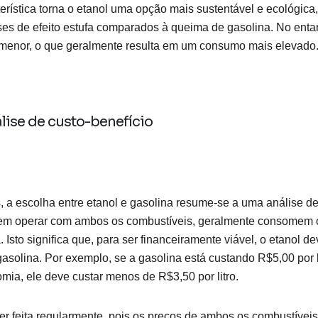
erística torna o etanol uma opção mais sustentável e ecológica
s de efeito estufa comparados à queima de gasolina. No entan
menor, o que geralmente resulta em um consumo mais elevado
nálise de custo-benefício
, a escolha entre etanol e gasolina resume-se a uma análise de
odem operar com ambos os combustíveis, geralmente consomem
. Isto significa que, para ser financeiramente viável, o etanol 
solina. Por exemplo, se a gasolina está custando R$5,00 por li
ia, ele deve custar menos de R$3,50 por litro.
er feita regularmente, pois os preços de ambos os combustívei