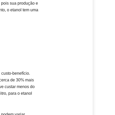
, pois sua produção e
to, o etanol tem uma
.
 custo-benefício.
 cerca de 30% mais
deve custar menos do
tro, para o etanol
s podem variar