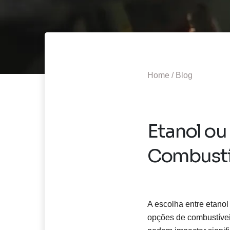
Home /
Blog
Etanol ou
Combustív
A escolha entre etanol
opções de combustívei