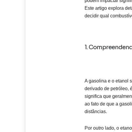
podem impactar signif
Este artigo explora d
decidir qual combustív
1. Compreendendo
A gasolina e o etanol 
derivado de petróleo, 
significa que geralme
ao fato de que a gasol
distâncias.
Por outro lado, o etan